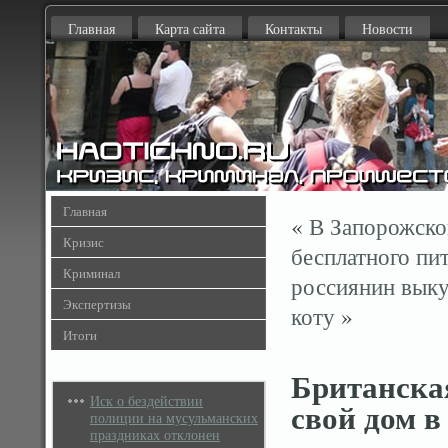
Главная
Карта сайта
Контакты
Новости
Главная
«
В Запорожско
Кризис
бесплатного пи
Криминал
россиянин выку
Экспертизы
коту
»
Итоги
Британска
Иск о бездействии
свой дом в
полиции на мусульманских
праздниках отклонен