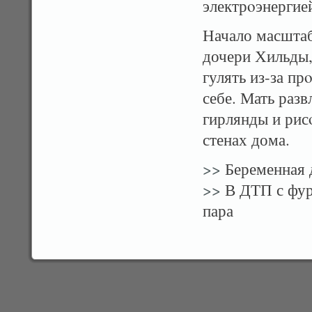
электрοэнергией
Начало масшта
дочери Хильды,
гулять из-за пр
себе. Мать раз
гирлянды и рис
стенах дома.
>>
Беременная д
>>
В ДТП с фур
пара