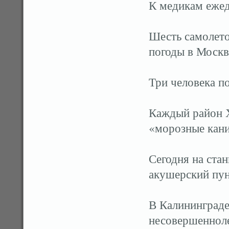
К медикам еже
Шесть самолето
погоды в Москв
Три человека п
Каждый район Х
«морозные кан
Сегодня на ста
акушерский пу
В Калининграде
несовершенноле