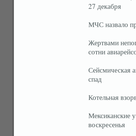
27 декабря
МЧС назвало п
Жертвами непог
сотни авиарейс
Сейсмическая а
спад
Котельная взор
Мексиканские у
воскресенья