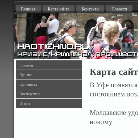
Главная
Карта сайта
Контакты
Новости
Главная
Карта сай
Кризис
В Уфе появятся
Криминал
состоянием воз
Экспертизы
Итоги
Молдавские удо
новому