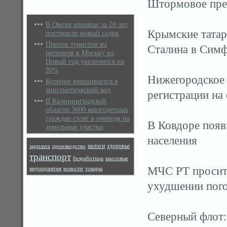
Штормовое пре
В Омске впервые за 20 лет
Крымские татар
построили новый садик
Приток туристов из
Сталина в Сим
регионов в Москву на
Новый год увеличится на
20%
Нижегородское 
Курение вмешивается в
эпигенетический код
регистрации на
В Калининградской
области 3600 многодетных
граждан стоят в очереди на
В Ковдоре появ
земельные участки
населения
налоги
здоровье
зарплата
производство
транспорт
безработица
массовые
МЧС РТ просит 
мероприятия
новости
товары
ухудшении пог
Северный флот: