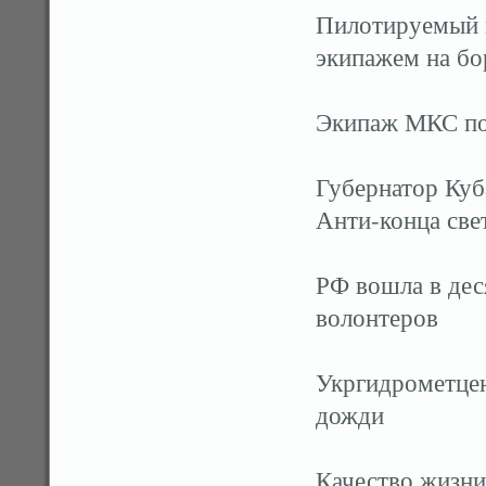
Пилотируемый 
экипажем на бо
Экипаж МКС по
Губернатор Куб
Анти-конца све
РФ вошла в дес
волонтеров
Укргидрометцен
дожди
Качество жизни