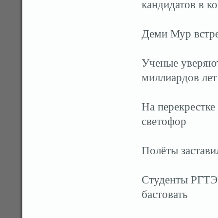
кандидатов в к
Деми Мур встре
Ученые уверяют
миллиардов лет
На перекрестк
светофор
Полёты застави
Студенты РГТЭУ
бастовать